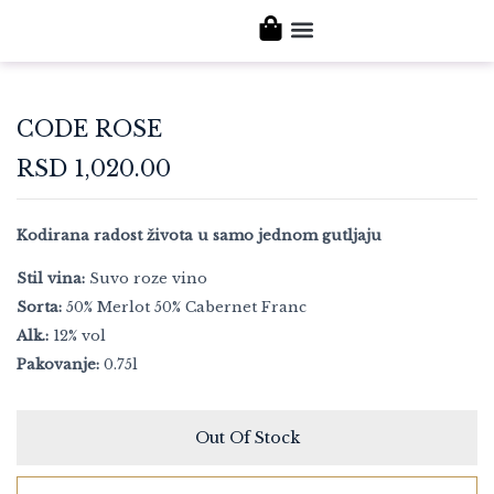
NAŠA VINA
POSETITE NAS
CODE ROSE
RSD
1,020.00
Kodirana radost života u samo jednom gutljaju
Stil vina:
Suvo roze vino
Sorta:
50% Merlot 50% Cabernet Franc
Alk.:
12% vol
Pakovanje:
0.75l
Out Of Stock