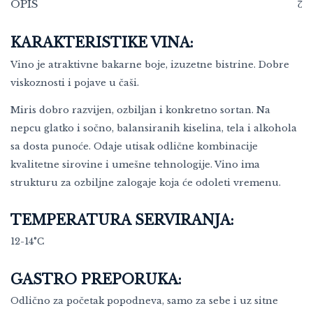
OPIS
KARAKTERISTIKE VINA:
Vino je atraktivne bakarne boje, izuzetne bistrine. Dobre
viskoznosti i pojave u čaši.
Miris dobro razvijen, ozbiljan i konkretno sortan. Na
nepcu glatko i sočno, balansiranih kiselina, tela i alkohola
sa dosta punoće. Odaje utisak odlične kombinacije
kvalitetne sirovine i umešne tehnologije. Vino ima
strukturu za ozbiljne zalogaje koja će odoleti vremenu.
TEMPERATURA SERVIRANJA:
12-14°C
GASTRO PREPORUKA:
Odlično za početak popodneva, samo za sebe i uz sitne