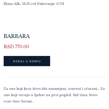
Blanc Alk.: 13.5% vol Pakovanje: 0.75l
BARBARA
RSD
770.00
DODAJ U KORPU
Za one koji kroz život idu nasmejani, ozareni i očarani... Za
one koji veruju u ljubav na prvi pogled. Stil vina: Suvo
roze vino Sortni…