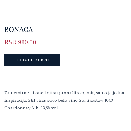
BONACA
RSD
930.00
DODAJ U KORPU
Za nemirne... i one koji su pronašli svoj mir, samo je jedna
inspiracija. Stil vina: suvo belo vino Sorti sastav: 100%
Chardonnay Alk.: 13,5% vol…