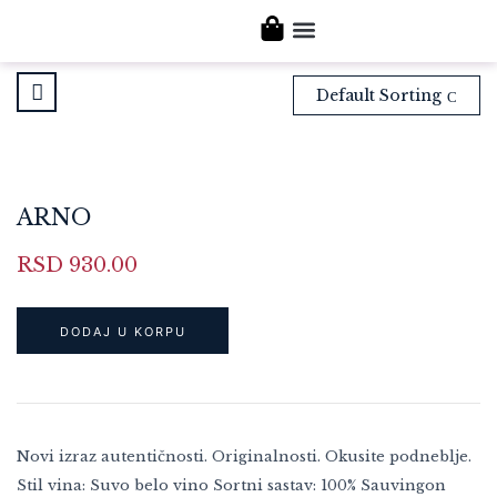
NAŠA VINA
POSETITE NAS
Default Sorting
ARNO
RSD
930.00
DODAJ U KORPU
Novi izraz autentičnosti. Originalnosti. Okusite podneblje.
Stil vina: Suvo belo vino Sortni sastav: 100% Sauvingon