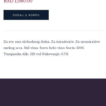
RSD
1,080.00
DODAJ U KORPU
Za sve one slobodnog duha. Za istraživače. Za neustrašive
mekog srca. Stil vina: Suvo belo vino Sorta: 100%
Tamjanika Alk.: 12% vol Pakovanje: 0.75l