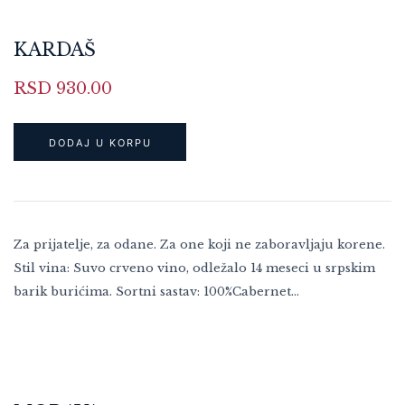
KARDAŠ
RSD
930.00
DODAJ U KORPU
Za prijatelje, za odane. Za one koji ne zaboravljaju korene.
Stil vina: Suvo crveno vino, odležalo 14 meseci u srpskim
barik burićima. Sortni sastav: 100%Cabernet…