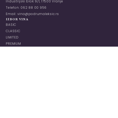
Industrijski blok 9/1, 17500 Vranje
Telefon: 062 88 00 956
Email: vina@podrumaleksic.rs
IZBOR VINA
BASIC
CLASSIC
LIMITED
PREMIUM