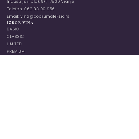
Industrijski blok 9/1, 17500 Vranje
Telefon: 062 88 00 956
Email: vina@podrumaleksic.rs
IZBOR VINA
BASIC
CLASSIC
LIMITED
PREMIUM