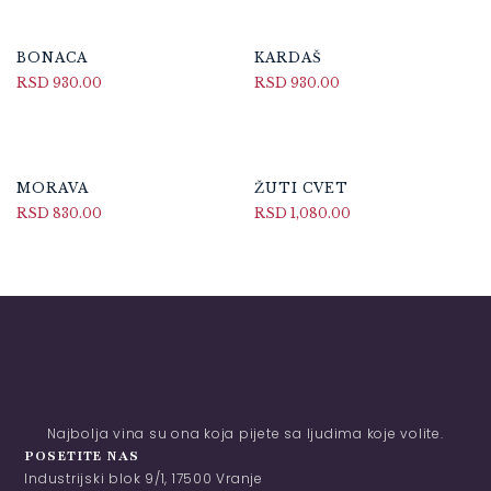
BONACA
KARDAŠ
RSD
930.00
RSD
930.00
MORAVA
ŽUTI CVET
RSD
830.00
RSD
1,080.00
Najbolja vina su ona koja pijete sa ljudima koje volite.
POSETITE NAS
Industrijski blok 9/1, 17500 Vranje