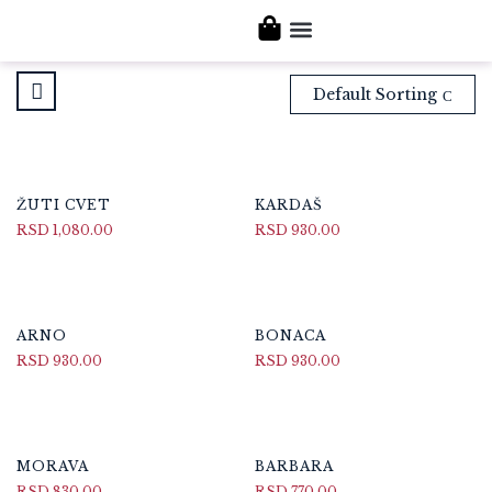
NAŠA VINA
POSETITE NAS
Default Sorting
ŽUTI CVET
KARDAŠ
RSD
1,080.00
RSD
930.00
ARNO
BONACA
RSD
930.00
RSD
930.00
MORAVA
BARBARA
RSD
830.00
RSD
770.00