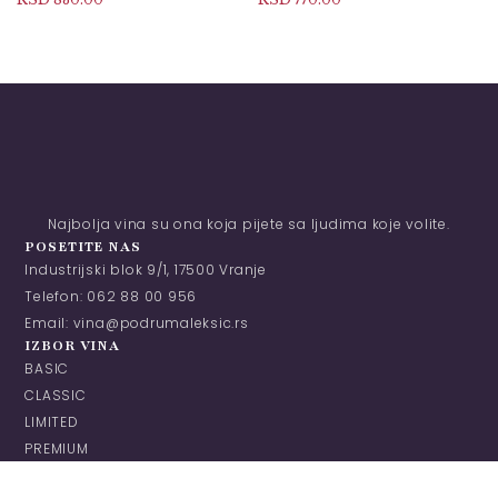
Najbolja vina su ona koja pijete sa ljudima koje volite.
POSETITE NAS
Industrijski blok 9/1, 17500 Vranje
Telefon: 062 88 00 956
Email: vina@podrumaleksic.rs
IZBOR VINA
BASIC
CLASSIC
LIMITED
PREMIUM