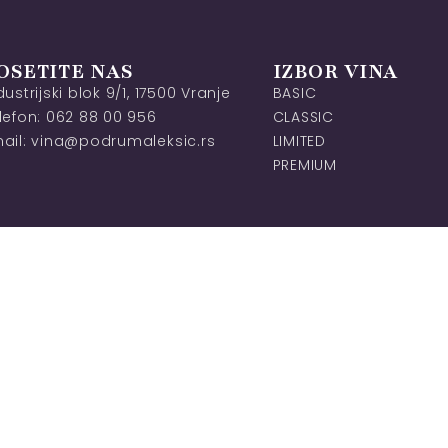
OSETITE NAS
IZBOR VINA
dustrijski blok 9/1, 17500 Vranje
BASIC
lefon: 062 88 00 956
CLASSIC
ail: vina@podrumaleksic.rs
LIMITED
PREMIUM