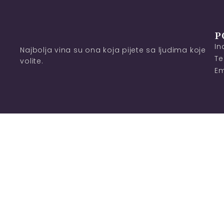
P
In
Najbolja vina su ona koja pijete sa ljudima koje
Te
volite.
Em